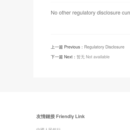
No other regulatory disclosure curr
上一篇 Previous：
Regulatory Disclosure
下一篇 Next：
暂无 Not available
友情鏈接 Friendly Link
中國人民銀行