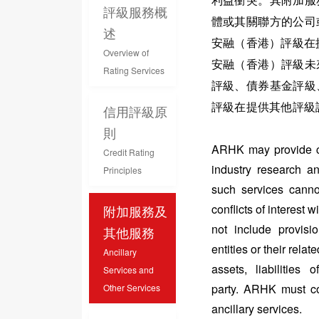
利益衝突。其附加服
評級服務概
體或其關聯方的公司
述
安融（香港）評級
在
Overview of
安融（香港）評級
未
Rating Services
評級、債券基金評級
評級
在提供其他評級
信用評級原
則
ARHK may provide cer
Credit Rating
industry research an
Principles
such services canno
conflicts of interest w
附加服務及
not include provisi
其他服務
entities or their relat
Ancillary
assets, liabilities 
Services and
party.
ARHK
must co
Other Services
ancillary services
.