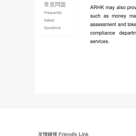
常見問題
ARHK
may also provi
Frequently
such as money mark
Asked
assessment and tok
Questions
compliance departm
services.
友情鏈接 Friendly Link