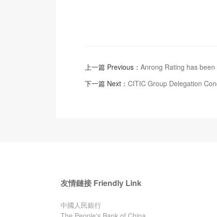
上一篇 Previous：
Anrong Rating has been
下一篇 Next：
CITIC Group Delegation Con
友情鏈接 Friendly Link
中國人民銀行
The People's Bank of China